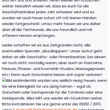
und hilft uns und unseren Tieren wieder ein Stückchen
weiter. Natürlich wissen wir, dass es auch für die
Geschäftsinhaber jedes Jahr schwerer wird und so
wurden wir auch heuer schon oft mit leeren Händen
wieder fortgeschickt. Umso mehr freuen wir uns daher
über all die Tierfreunde, die uns freundlich und mit
offenem Herzen empfangen.
Leider schaffen wir es aus Zeitgründen nicht, alle
eventuellen Spender „abzuklappern“. Unser Aufruf geht
daher an alle Geschäfts- oder Firmenbesitzer, bei denen
wir noch nicht vorstellig waren, aber auch an Gastwirte,
Friseure, Fitness- und Kosmetik-Studios, Massagepraxen
etc.! Denn auch Gutscheine lassen sich super verlosen!
Wir würden uns wirklich riesig freuen, wenn
Sie eine Kleinigkeit für uns übrig hätten – egal ob
Gutschein oder Sachspende für die Tombola oder eine
Geldspende. Alles hilft uns wieder ein Stückchen weiter.
Bitte kontaktieren Sie uns gerne unter der 09261 / 20111,
unter
k.meserth@tierheim-kronach.de
oder kommen